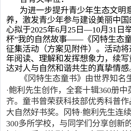
为进一步提升青少年生态文明
养，激发青少年参与建设美丽中国
心拟于
2025
年
6
月
25
日—
10
月
31
日
杯”我的自然故事——《冈特生态
征集活动（方案见附件）。活动将
年阅读、理解和发挥想象力，续写
达对人与自然和谐共生的真挚情感
《冈特生态童书》由世界知名
·鲍利先生创作，全套十辑
360
册中
齐。童书曾荣获科技部优秀科普作
大自然好书奖。冈特·鲍利先生连
300
多所学校，与同学们分享创新