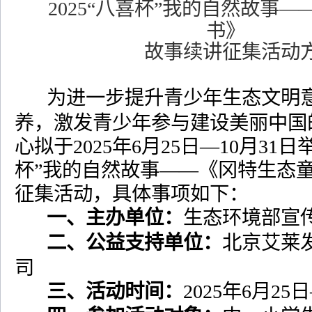
2025
“八喜杯”我的自然故事—
书》
故事续讲征集活动
为进一步提升青少年生态文明
养，激发青少年参与建设美丽中国
心拟于
2025
年
6
月
25
日—
10
月
31
日
杯”我的自然故事——《冈特生态
征集活动，具体事项如下：
一、主办单位：
生态环境部宣
二、公益支持单位：
北京艾莱
司
三、活动时间：
2025
年
6
月
25
日