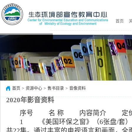
首页
关
首页
>
资源中心
>
售书目录
>
音像资料
首页
>
资源中心
>
售书目录
>
音像资料
2020年影音资料
序号 名 称 内容简介 定
1 《美国环保之窗》（6张盘/套）( 
共22集。通过丰富的电视语言和画面，全