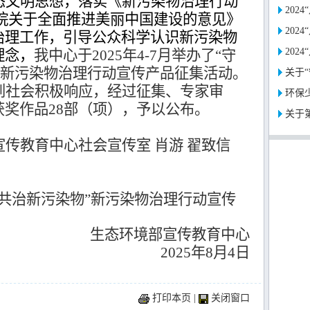
态文明思想，落实《新污染物治理行动
202
务院关于全面推进美丽中国建设的意见》
202
治理工作，引导公众科学认识新污染物
202
理念，
我中心于
2025
年
4
-7
月举办了“守
”新污染物治理行动宣传产品征集活动。
关于“
到社会积极响应，经过征集、专家审
环保少
获奖作品
28
部（项），予以公布。
关于
传教育中心社会宣传室 肖游 翟致信
共治新污染物”新污染物治理行动宣传
生态环境部宣传教育中心
2025
年
8
月
4
日
打印本页
|
关闭窗口